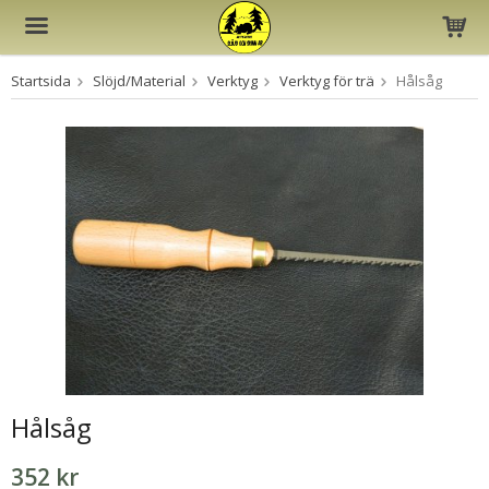
Startsida
Slöjd/Material
Verktyg
Verktyg för trä
Hålsåg
Produkten har blivit tillagd i varukorgen
Hålsåg
352 kr