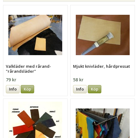
Valkläder med rårand-
Mjukt knivläder, hårdpressat
"rårandsläder"
79 kr
58 kr
Info
Köp
Info
Köp