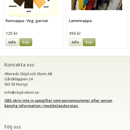
Rennappa- Veg. garvat
Lammnappa
125 kr
456 kr
Info
Köp
Info
Köp
Kontakta oss
Altereds Slöjd och Skinn AB
Gårdkläppen 24
935 92 Norsjö
info@slojd-skinn.se
OBS skriv inte in uppgifter som personnummer eller annan
känslig information i meddelanderutan.
Följ oss