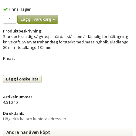
Finns i lager
Lägg i varukorg »
Produktbeskrivning:
Stark och smidig såg/rasp i härdat stål som är lämplig för håltagning i
knivskaft. Svarvat trähandtag förstärkt med mässingholk. Bladlängd
80 mm - totallängd 185 mm
Pris/st
Lägg i önskelista
Artikelnummer:
4.51.240
Direktlänk:
Högerklicka och kopiera adressen
Andra har även köpt