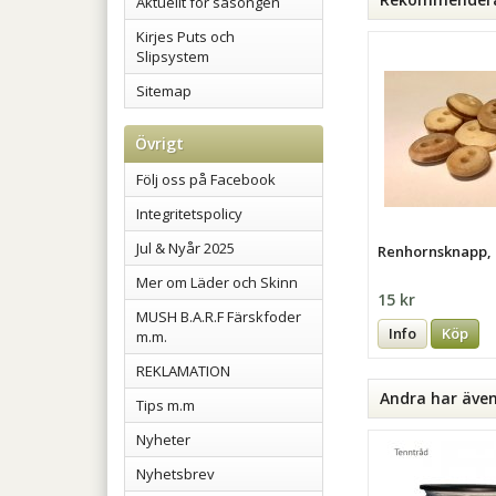
Aktuellt för säsongen
Kirjes Puts och
Slipsystem
Sitemap
Övrigt
Följ oss på Facebook
Integritetspolicy
Jul & Nyår 2025
Renhornsknapp,
Mer om Läder och Skinn
15 kr
MUSH B.A.R.F Färskfoder
Info
Köp
m.m.
REKLAMATION
Andra har äve
Tips m.m
Nyheter
Nyhetsbrev