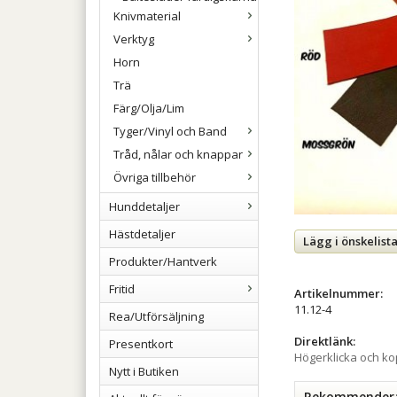
Knivmaterial
Verktyg
Horn
Trä
Färg/Olja/Lim
Tyger/Vinyl och Band
Tråd, nålar och knappar
Övriga tillbehör
Hunddetaljer
Hästdetaljer
Lägg i önskelist
Produkter/Hantverk
Fritid
Artikelnummer:
11.12-4
Rea/Utförsäljning
Direktlänk:
Presentkort
Högerklicka och k
Nytt i Butiken
Rekommenderad