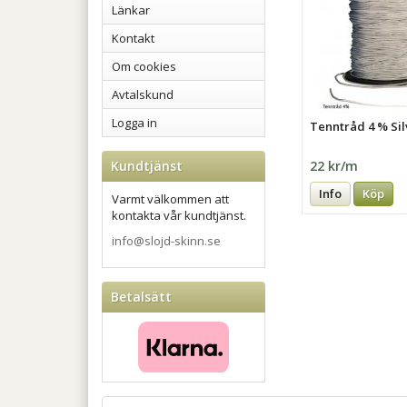
Länkar
Kontakt
Om cookies
Avtalskund
Logga in
Tenntråd 4 % Sil
22 kr/m
Kundtjänst
Info
Köp
Varmt välkommen att
kontakta vår kundtjänst.
info@slojd-skinn.se
Betalsätt