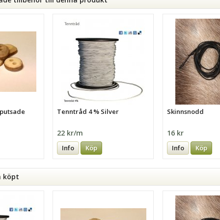
 putsade
Tenntråd 4 % Silver
Skinnsnodd
22 kr/m
16 kr
Info
Köp
Info
Köp
n köpt