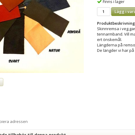
Finns i lager
Lägg i var
Produktbeskrivning
Skinnremsa i veg.garv
tennarmband. Vill ma
ert önskemål.
Längderna på remsor
De längder vi har på l
a
opiera adressen
e tillbehör till denna produkt