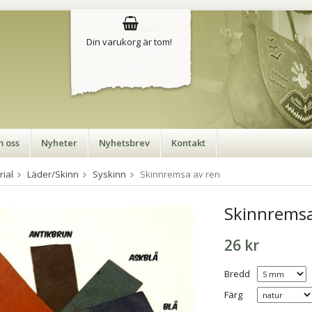
Din varukorg är tom!
 oss
Nyheter
Nyhetsbrev
Kontakt
rial
Läder/Skinn
Syskinn
Skinnremsa av ren
Skinnremsa
26 kr
Bredd
Färg