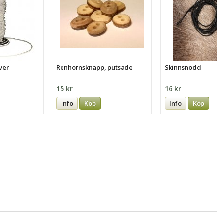
ver
Renhornsknapp, putsade
Skinnsnodd
15 kr
16 kr
Info
Köp
Info
Köp