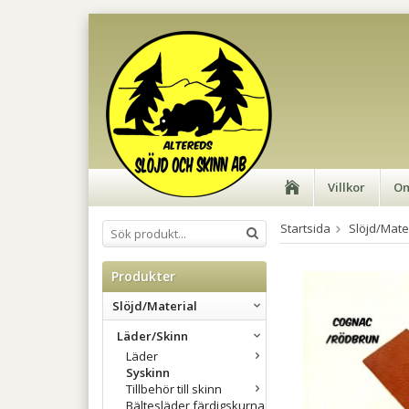
Villkor
Om
Startsida
Slöjd/Mate
Produkter
Slöjd/Material
Läder/Skinn
Läder
Syskinn
Tillbehör till skinn
Bältesläder färdigskurna