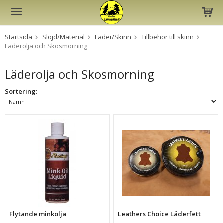
Startsida
Slöjd/Material
Läder/Skinn
Tillbehör till skinn
Produkten har blivit tillagd i varukorgen
Läderolja och Skosmorning
Läderolja och Skosmorning
Sortering:
Flytande minkolja
Leathers Choice Läderfett