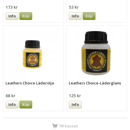
173 kr
53 kr
Info
Köp
Info
Köp
Leathers Choice Läderolja
Leathers Choice-Läderglans
68 kr
125 kr
Info
Köp
Info
Till Kassan