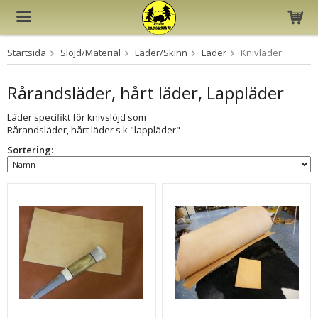
Startsida
Slöjd/Material
Läder/Skinn
Läder
Knivläder
Produkten har blivit tillagd i varukorgen
Rårandsläder, hårt läder, Lappläder
Läder specifikt för knivslöjd som
Rårandsläder, hårt läder s k "lappläder"
Sortering: