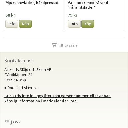
Mjukt knivläder, hårdpressat
Valkläder med rårand-
"rårandsläder"
58 kr
79 kr
Info
Köp
Info
Köp
Till Kassan
Kontakta oss
Altereds Slöjd och Skinn AB
Gårdkläppen 24
935 92 Norsjö
info@slojd-skinn.se
OBS skriv inte in uppgifter som personnummer eller annan
känslig information i meddelanderutan.
Följ oss