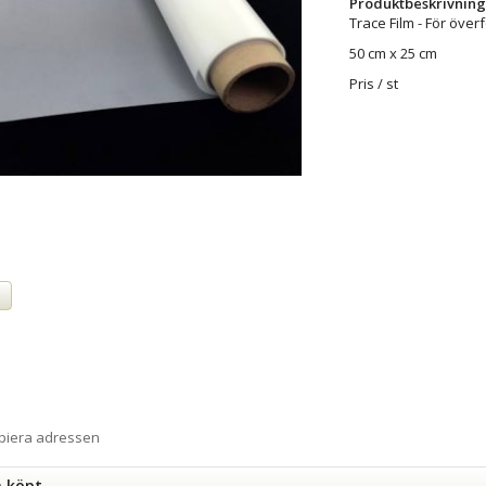
Produktbeskrivning
Trace Film - För över
50 cm x 25 cm
Pris / st
a
opiera adressen
n köpt