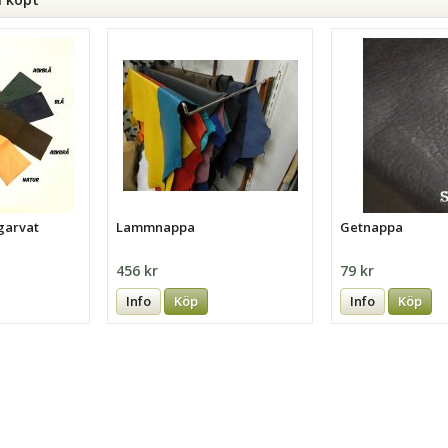
garvat
Lammnappa
Getnappa
456 kr
79 kr
Info
Köp
Info
Köp