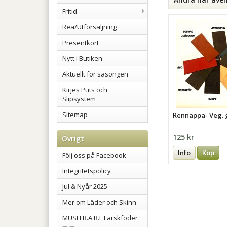
Fritid
Rea/Utförsäljning
Presentkort
Nytt i Butiken
Aktuellt för säsongen
Kirjes Puts och
Slipsystem
Sitemap
Rennappa- Veg. 
125 kr
Övrigt
Info
Köp
Följ oss på Facebook
Integritetspolicy
Jul & Nyår 2025
Mer om Läder och Skinn
MUSH B.A.R.F Färskfoder