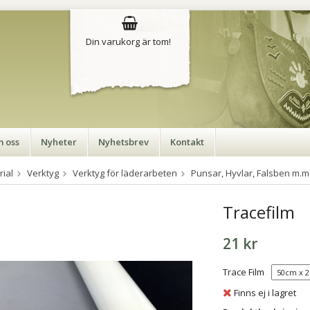
Din varukorg är tom!
 oss
Nyheter
Nyhetsbrev
Kontakt
rial
Verktyg
Verktyg för läderarbeten
Punsar, Hyvlar, Falsben m.m
Tracefilm
21 kr
Trace Film
Finns ej i lagret