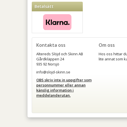
Betalsätt
Kontakta oss
Om oss
Altereds Slöjd och Skinn AB
Hos oss hittar d
Gårdkläppen 24
lite annat som k
935 92 Norsjö
info@slojd-skinn.se
OBS skriv inte in uppgifter som
personnummer eller annan
känslig information i
meddelanderutan.