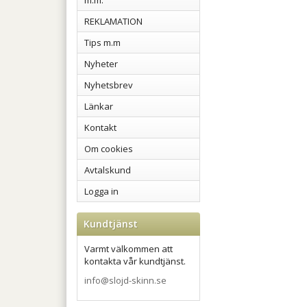
m.m.
REKLAMATION
Tips m.m
Nyheter
Nyhetsbrev
Länkar
Kontakt
Om cookies
Avtalskund
Logga in
Kundtjänst
Varmt välkommen att
kontakta vår kundtjänst.
info@slojd-skinn.se