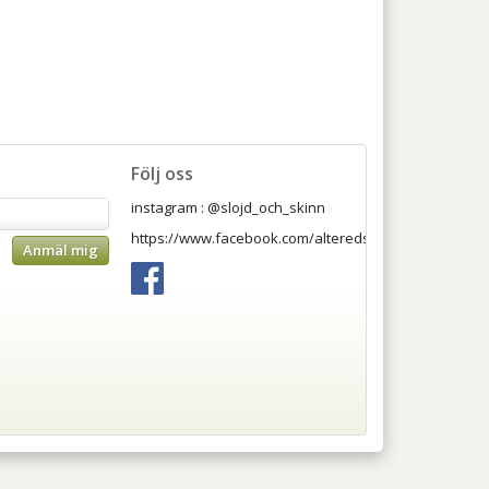
Följ oss
instagram : @slojd_och_skinn
https://www.facebook.com/alteredsslojdochskinnab
Anmäl mig