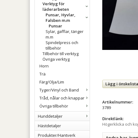
Verktyg för
läderarbeten
Punsar, Hyvlar,
Falsben m.m
Punsar
Sylar, gafflar, tänger
m.m
Spindelpress och
tillbehör
Tillbehör till verktyg
Övriga verktyg
Horn
Trä
Färg/Olja/Lim
Lägg i önskelist
Tyger/Vinyl och Band
Tråd, nålar och knappar
Artikelnummer:
Övriga tillbehör
3789
Hunddetaljer
Direktlänk:
Högerklicka och k
Hästdetaljer
Produkter/Hantverk
Andra har äve