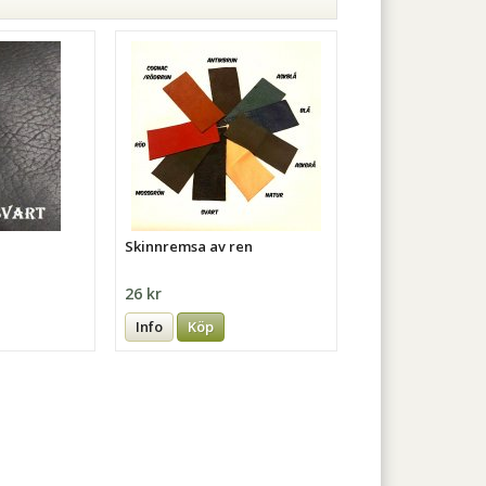
Skinnremsa av ren
26 kr
Info
Köp