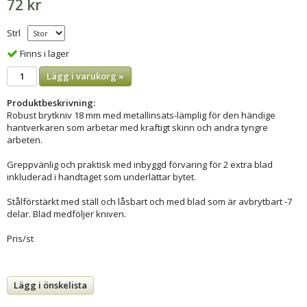
72 kr
Strl
Finns i lager
Lägg i varukorg »
Produktbeskrivning:
Robust brytkniv 18 mm med metallinsats-lämplig för den händige
hantverkaren som arbetar med kraftigt skinn och andra tyngre
arbeten.
Greppvänlig och praktisk med inbyggd förvaring för 2 extra blad
inkluderad i handtaget som underlättar bytet.
Stålförstärkt med ställ och låsbart och med blad som är avbrytbart -7
delar. Blad medföljer kniven.
Pris/st
Lägg i önskelista