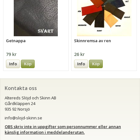
Getnappa
Skinnremsa av ren
79 kr
26 kr
Info
Köp
Info
Köp
Kontakta oss
Altereds Slöjd och Skinn AB
Gårdkläppen 24
935 92 Norsjö
info@slojd-skinn.se
OBS skriv inte in uppgifter som personnummer eller annan
känslig information i meddelanderutan.