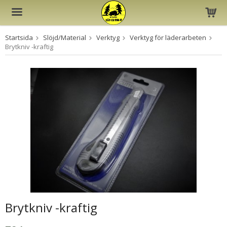
Startsida
Slöjd/Material
Verktyg
Verktyg för läderarbeten
Produkten har blivit tillagd i varukorgen
Brytkniv -kraftig
Brytkniv -kraftig