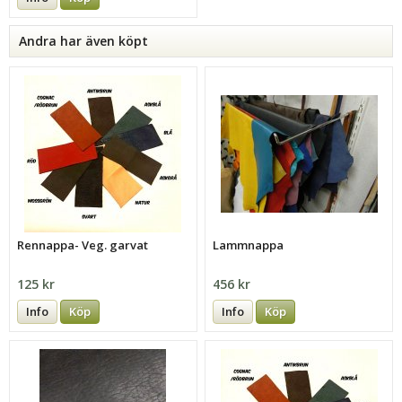
Andra har även köpt
Rennappa- Veg. garvat
Lammnappa
125 kr
456 kr
Info
Köp
Info
Köp