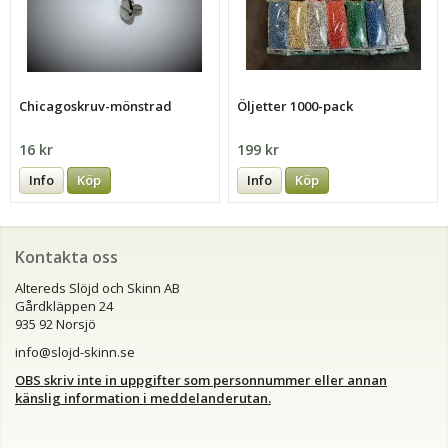
Chicagoskruv-mönstrad
Öljetter 1000-pack
16 kr
199 kr
Info
Köp
Info
Köp
Kontakta oss
Altereds Slöjd och Skinn AB
Gårdkläppen 24
935 92 Norsjö
info@slojd-skinn.se
OBS skriv inte in uppgifter som personnummer eller annan
känslig information i meddelanderutan.