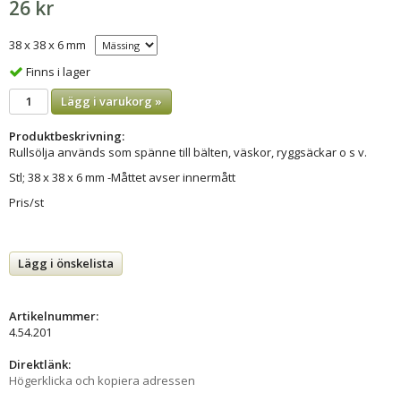
26 kr
38 x 38 x 6 mm
Finns i lager
Lägg i varukorg »
Produktbeskrivning:
Rullsölja används som spänne till bälten, väskor, ryggsäckar o s v.
Stl; 38 x 38 x 6 mm -Måttet avser innermått
Pris/st
Lägg i önskelista
Artikelnummer:
4.54.201
Direktlänk:
Högerklicka och kopiera adressen