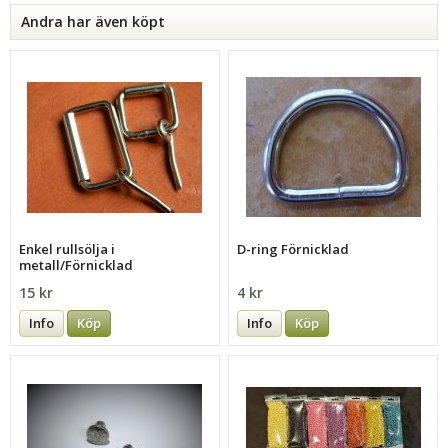
Andra har även köpt
Enkel rullsölja i
D-ring Förnicklad
metall/Förnicklad
15 kr
4 kr
Info
Köp
Info
Köp