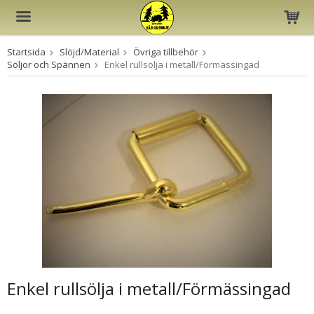
Startsida
Slöjd/Material
Övriga tillbehör
Produkten har blivit tillagd i varukorgen
Söljor och Spännen
Enkel rullsölja i metall/Förmässingad
Enkel rullsölja i metall/Förmässingad