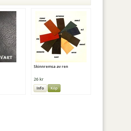
Skinnremsa av ren
26 kr
Info
Köp