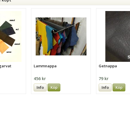
garvat
Lammnappa
Getnappa
456 kr
79 kr
Info
Köp
Info
Köp