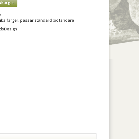
ukorg »
:
 olika färger. passar standard bic tändare
redsDesign