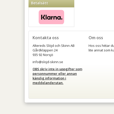
Betalsätt
Kontakta oss
Om oss
Altereds Slöjd och Skinn AB
Hos oss hittar d
Gårdkläppen 24
lite annat som k
935 92 Norsjö
info@slojd-skinn.se
OBS skriv inte in uppgifter som
personnummer eller annan
känslig information i
meddelanderutan.