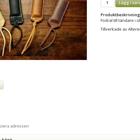
Lägg i var
Produktbeskrivning
Fodral till tändare i
Tillverkade av Alte
a
opiera adressen
n köpt