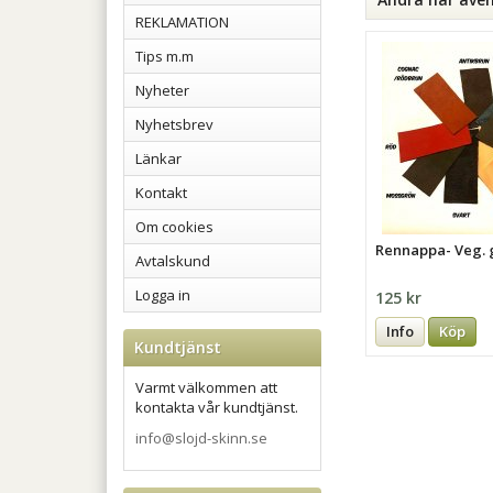
REKLAMATION
Tips m.m
Nyheter
Nyhetsbrev
Länkar
Kontakt
Om cookies
Rennappa- Veg. 
Avtalskund
Logga in
125 kr
Info
Köp
Kundtjänst
Varmt välkommen att
kontakta vår kundtjänst.
info@slojd-skinn.se