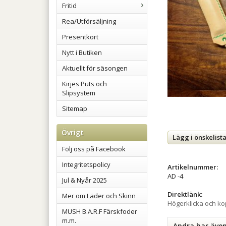
Fritid
Rea/Utförsäljning
Presentkort
Nytt i Butiken
Aktuellt för säsongen
Kirjes Puts och
Slipsystem
Sitemap
Övrigt
Lägg i önskelist
Följ oss på Facebook
Integritetspolicy
Artikelnummer:
AD -4
Jul & Nyår 2025
Direktlänk:
Mer om Läder och Skinn
Högerklicka och k
MUSH B.A.R.F Färskfoder
m.m.
Andra har äve