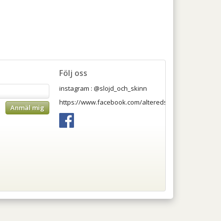
Följ oss
instagram : @slojd_och_skinn
https://www.facebook.com/alteredsslojdochskinnab
Anmäl mig