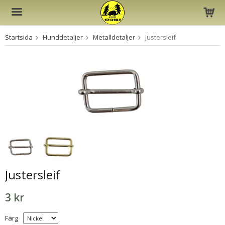
Startsida
Hunddetaljer
Metalldetaljer
Justersleif
Produkten har blivit tillagd i varukorgen
Justersleif
3 kr
Färg