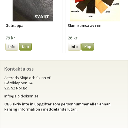
Getnappa
Skinnremsa av ren
79 kr
26 kr
Info
Köp
Info
Köp
Kontakta oss
Altereds Slöjd och Skinn AB
Gårdkläppen 24
935 92 Norsjö
info@slojd-skinn.se
OBS skriv inte in uppgifter som personnummer eller annan
känslig information i meddelanderutan.