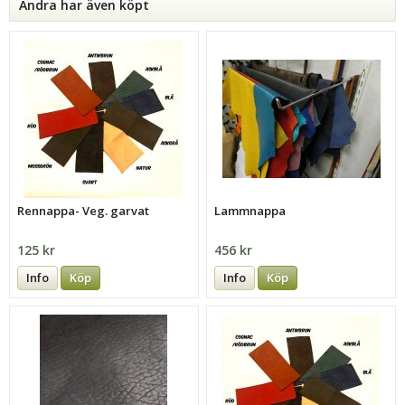
Andra har även köpt
Rennappa- Veg. garvat
Lammnappa
125 kr
456 kr
Info
Köp
Info
Köp