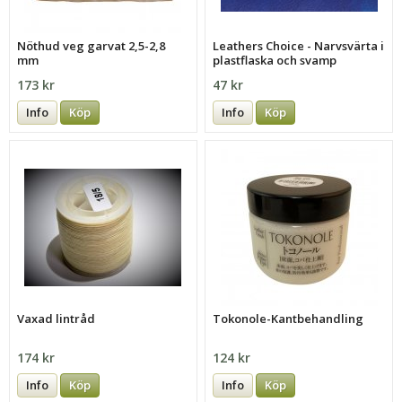
Nöthud veg garvat 2,5-2,8
Leathers Choice - Narvsvärta i
mm
plastflaska och svamp
173 kr
47 kr
Info
Köp
Info
Köp
Vaxad lintråd
Tokonole-Kantbehandling
174 kr
124 kr
Info
Köp
Info
Köp