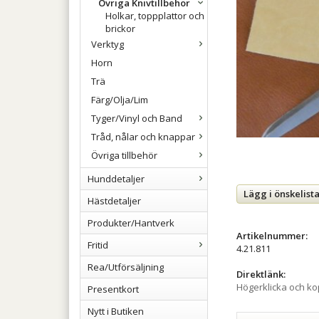
Övriga Knivtillbehör
Holkar, toppplattor och
brickor
Verktyg
Horn
Trä
Färg/Olja/Lim
Tyger/Vinyl och Band
Tråd, nålar och knappar
Övriga tillbehör
Hunddetaljer
Lägg i önskelist
Hästdetaljer
Produkter/Hantverk
Artikelnummer:
Fritid
4.21.811
Rea/Utförsäljning
Direktlänk:
Högerklicka och k
Presentkort
Nytt i Butiken