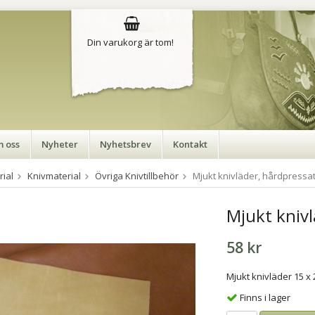
Din varukorg är tom!
 oss
Nyheter
Nyhetsbrev
Kontakt
rial
Knivmaterial
Övriga Knivtillbehör
Mjukt knivläder, hårdpressa
Mjukt knivl
58 kr
Mjukt knivläder 15 x
Finns i lager