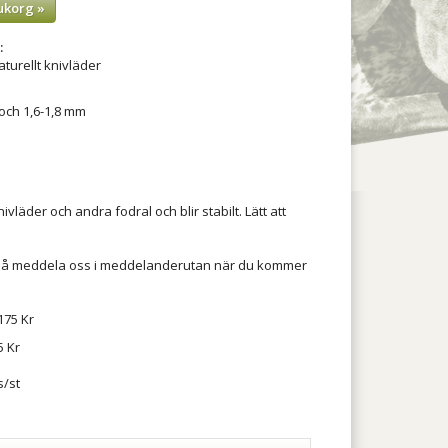
ukorg »
:
turellt knivläder
 och 1,6-1,8 mm
vläder och andra fodral och blir stabilt. Lätt att
så meddela oss i meddelanderutan när du kommer
175 Kr
 Kr
s/st