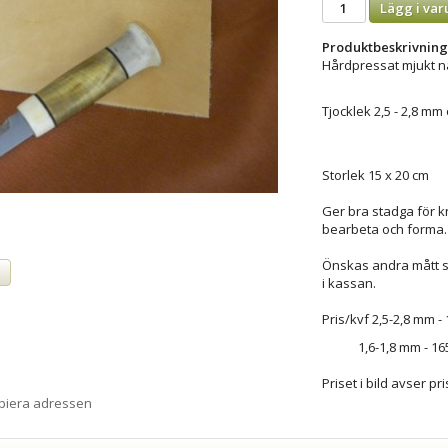
Lägg i var
Produktbeskrivning
Hårdpressat mjukt na
Tjocklek 2,5 - 2,8 mm
Storlek 15 x 20 cm
Ger bra stadga för kni
bearbeta och forma.
Önskas andra mått 
a
i kassan.
Pris/kvf 2,5-2,8 mm - 
1,6-1,8 mm - 165
Priset i bild avser pri
opiera adressen