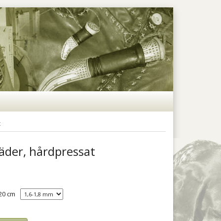
t
äder, hårdpressat
 20 cm