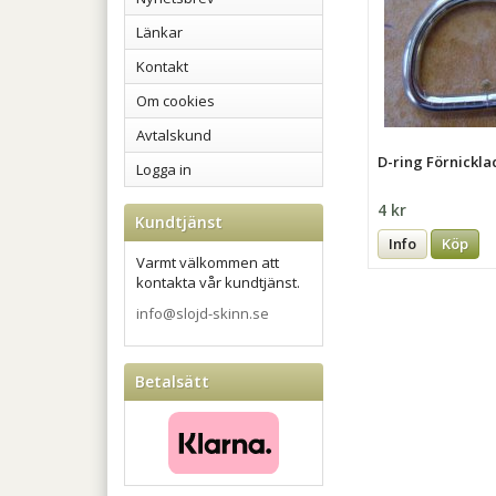
Länkar
Kontakt
Om cookies
Avtalskund
D-ring Förnickla
Logga in
4 kr
Kundtjänst
Info
Köp
Varmt välkommen att
kontakta vår kundtjänst.
info@slojd-skinn.se
Betalsätt