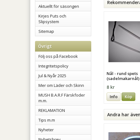
Rekommenderad
Aktuellt för säsongen
Kirjes Puts och
Slipsystem
Sitemap
Övrigt
Följ oss på Facebook
Integritetspolicy
Nål - rund spets
Jul & Nyår 2025
(sadelmakarnål)
Mer om Läder och Skinn
8 kr
MUSH B.A.R.F Färskfoder
Info
Köp
m.m.
REKLAMATION
Andra har äve
Tips m.m
Nyheter
Nyhetsbrev