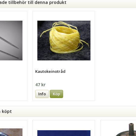
e tillbehör till denna produkt
Kautokeinotråd
47 kr
Info
Köp
n köpt