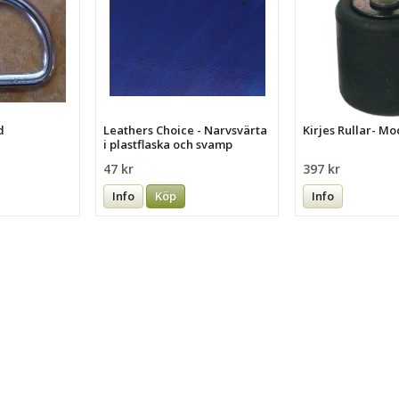
d
Leathers Choice - Narvsvärta
Kirjes Rullar- Mo
i plastflaska och svamp
47 kr
397 kr
Info
Köp
Info