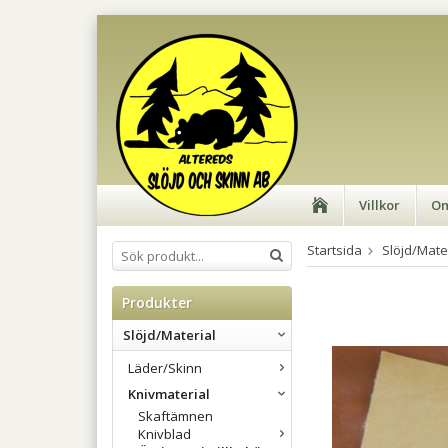
Villkor
Om
Startsida
Slöjd/Mate
Produkter
Slöjd/Material
Läder/Skinn
Knivmaterial
Skaftämnen
Knivblad